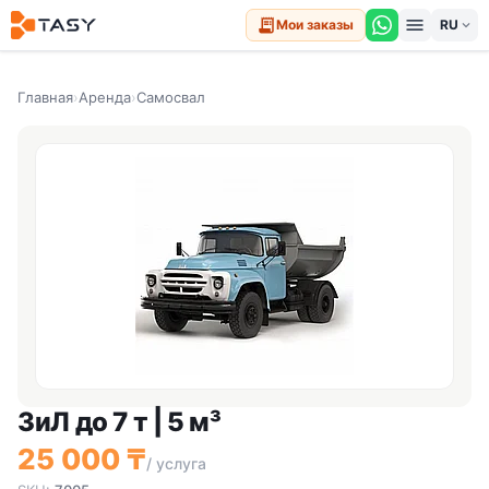
menu
receipt_long
Мои заказы
expand_more
Главная
›
Аренда
›
Самосвал
ЗиЛ до 7 т | 5 м³
25 000 ₸
/ услуга