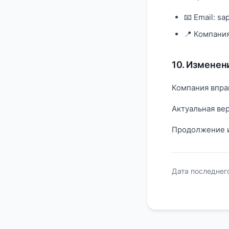
📧 Email: s
📍 Компания
10. Изменен
Компания впра
Актуальная вер
Продолжение и
Дата последнего