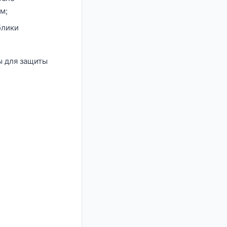
м;
блики
ы для защиты