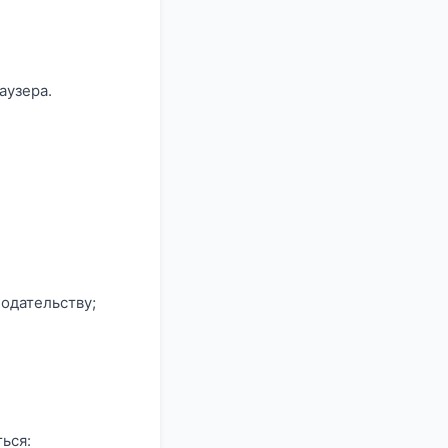
аузера.
нодательству;
ься: