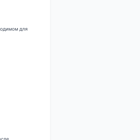
ходимом для
осле