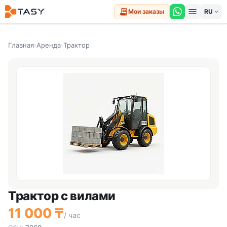
menu
receipt_long
Мои заказы
expand_more
Главная
›
Аренда
›
Трактор
Трактор с вилами
11 000 ₸
/ час