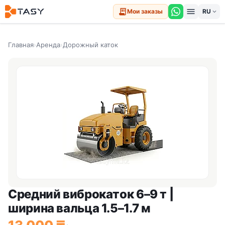
menu
receipt_long
Мои заказы
expand_more
Главная
›
Аренда
›
Дорожный каток
Средний виброкаток 6–9 т |
ширина вальца 1.5–1.7 м