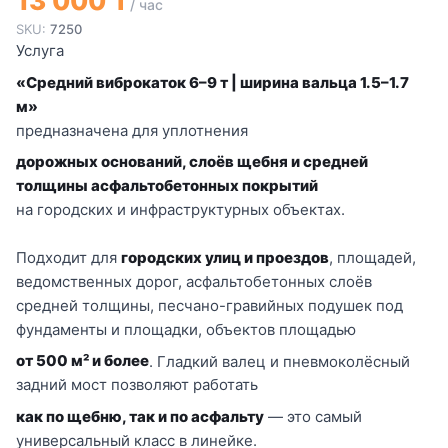
13 000 ₸
/ час
SKU:
7250
Услуга
«Средний виброкаток 6–9 т | ширина вальца 1.5–1.7
м»
предназначена для уплотнения
дорожных оснований, слоёв щебня и средней
толщины асфальтобетонных покрытий
на городских и инфраструктурных объектах.
Подходит для
городских улиц и проездов
, площадей,
ведомственных дорог, асфальтобетонных слоёв
средней толщины, песчано-гравийных подушек под
фундаменты и площадки, объектов площадью
от 500 м² и более
. Гладкий валец и пневмоколёсный
задний мост позволяют работать
как по щебню, так и по асфальту
— это самый
универсальный класс в линейке.