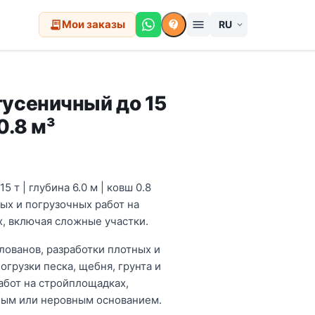
Мои заказы
menu
receipt_long
contact_support
expand_more
гусеничный до 15
0.8 м³
 т | глубина 6.0 м | ковш 0.8
ых и погрузочных работ на
, включая сложные участки.
лованов, разработки плотных и
огрузки песка, щебня, грунта и
абот на стройплощадках,
бым или неровным основанием.