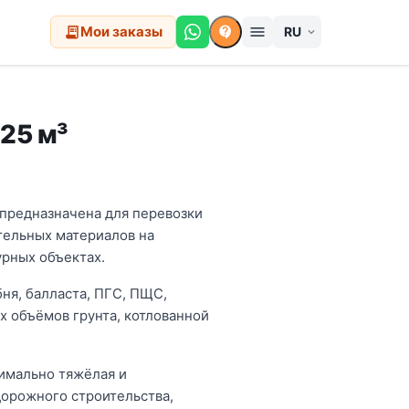
Мои заказы
menu
receipt_long
contact_support
expand_more
 25 м³
» предназначена для перевозки
тельных материалов на
рных объектах.
ня, балласта, ПГС, ПЩС,
х объёмов грунта, котлованной
симально тяжёлая и
дорожного строительства,