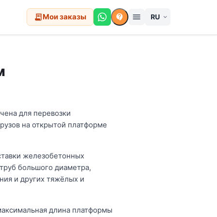
Мои заказы
menu
receipt_long
contact_support
expand_more
м
ачена для перевозки
рузов на открытой платформе
оставки железобетонных
 труб большого диаметра,
ния и других тяжёлых и
 максимальная длина платформы