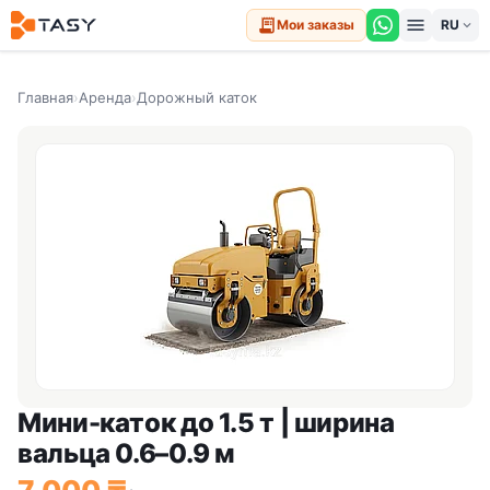
menu
receipt_long
Мои заказы
expand_more
Главная
›
Аренда
›
Дорожный каток
Мини-каток до 1.5 т | ширина
вальца 0.6–0.9 м