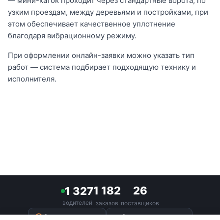
— мини-каток проходит через стандартные ворота, по
узким проездам, между деревьями и постройками, при
этом обеспечивает качественное уплотнение
благодаря вибрационному режиму.
При оформлении онлайн-заявки можно указать тип
работ — система подбирает подходящую технику и
исполнителя.
1 182
26
1 327
водителей
заказов
поставщиков
terrain
Стать водителем
Стать поставщиком