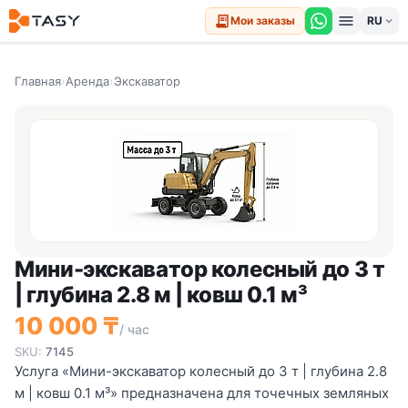
menu
receipt_long
Мои заказы
expand_more
Главная
›
Аренда
›
Экскаватор
Мини-экскаватор колесный до 3 т
| глубина 2.8 м | ковш 0.1 м³
10 000 ₸
/ час
SKU:
7145
Услуга «Мини-экскаватор колесный до 3 т | глубина 2.8
м | ковш 0.1 м³» предназначена для точечных земляных