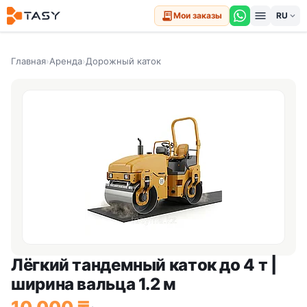
menu
receipt_long
Мои заказы
expand_more
Главная
›
Аренда
›
Дорожный каток
Лёгкий тандемный каток до 4 т |
ширина вальца 1.2 м