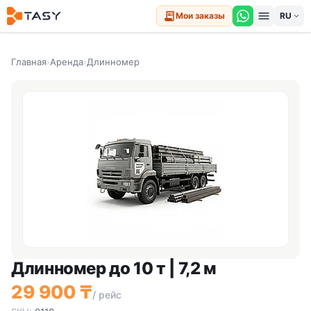
menu
receipt_long
Мои заказы
expand_more
Главная
›
Аренда
›
Длинномер
Длинномер до 10 т | 7,2 м
29 900 ₸
/ рейс