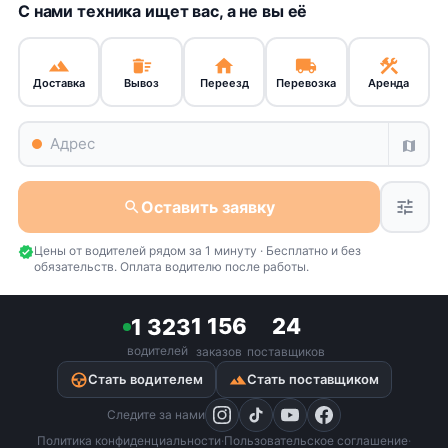
location_on
С нами техника ищет вас, а не вы её
terrain
delete_sweep
home
local_shipping
construction
Доставка
Вывоз
Переезд
Перевозка
Аренда
map
Оставить заявку
tune
search
Цены от водителей рядом за 1 минуту · Бесплатно и без
verified
обязательств. Оплата водителю после работы.
1 156
24
1 323
водителей
заказов
поставщиков
terrain
Стать водителем
Стать поставщиком
Следите за нами
Политика конфиденциальности
·
Пользовательское соглашение
·