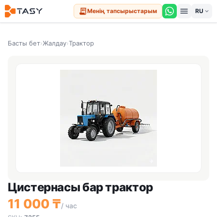
menu
receipt_long
Менің тапсырыстарым
expand_more
Басты бет
›
Жалдау
›
Трактор
Цистернасы бар трактор
11 000 ₸
/ час