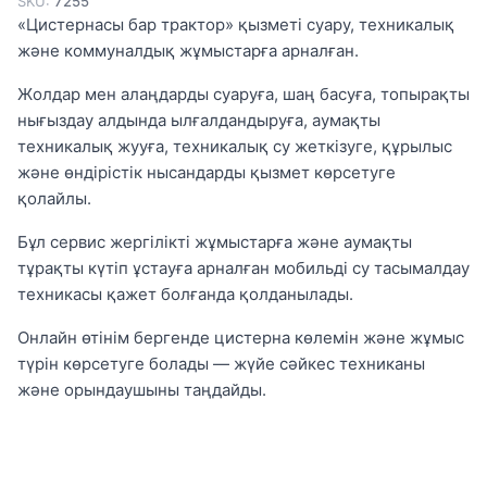
SKU:
7255
«Цистернасы бар трактор» қызметі суару, техникалық
және коммуналдық жұмыстарға арналған.
Жолдар мен алаңдарды суаруға, шаң басуға, топырақты
нығыздау алдында ылғалдандыруға, аумақты
техникалық жууға, техникалық су жеткізуге, құрылыс
және өндірістік нысандарды қызмет көрсетуге
қолайлы.
Бұл сервис жергілікті жұмыстарға және аумақты
тұрақты күтіп ұстауға арналған мобильді су тасымалдау
техникасы қажет болғанда қолданылады.
Онлайн өтінім бергенде цистерна көлемін және жұмыс
түрін көрсетуге болады — жүйе сәйкес техниканы
және орындаушыны таңдайды.