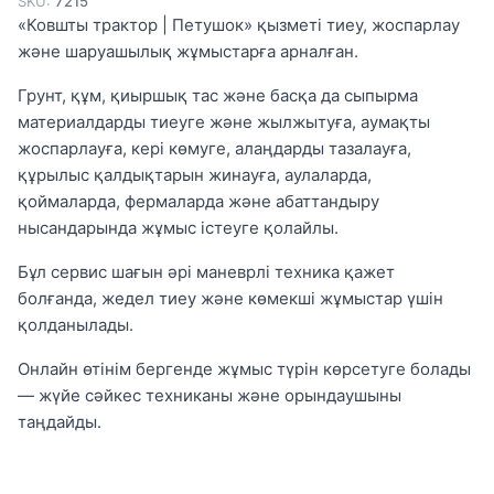
SKU:
7215
«Ковшты трактор | Петушок» қызметі тиеу, жоспарлау
және шаруашылық жұмыстарға арналған.
Грунт, құм, қиыршық тас және басқа да сыпырма
материалдарды тиеуге және жылжытуға, аумақты
жоспарлауға, кері көмуге, алаңдарды тазалауға,
құрылыс қалдықтарын жинауға, аулаларда,
қоймаларда, фермаларда және абаттандыру
нысандарында жұмыс істеуге қолайлы.
Бұл сервис шағын әрі маневрлі техника қажет
болғанда, жедел тиеу және көмекші жұмыстар үшін
қолданылады.
Онлайн өтінім бергенде жұмыс түрін көрсетуге болады
— жүйе сәйкес техниканы және орындаушыны
таңдайды.