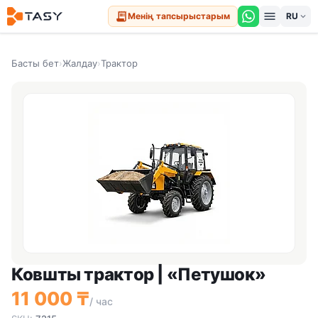
menu
receipt_long
Менің тапсырыстарым
expand_more
Басты бет
›
Жалдау
›
Трактор
Ковшты трактор | «Петушок»
11 000 ₸
/ час