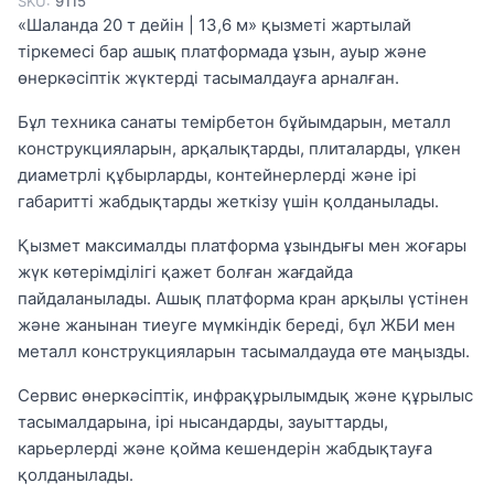
SKU:
9115
«Шаланда 20 т дейін | 13,6 м» қызметі жартылай
тіркемесі бар ашық платформада ұзын, ауыр және
өнеркәсіптік жүктерді тасымалдауға арналған.
Бұл техника санаты темірбетон бұйымдарын, металл
конструкцияларын, арқалықтарды, плиталарды, үлкен
диаметрлі құбырларды, контейнерлерді және ірі
габаритті жабдықтарды жеткізу үшін қолданылады.
Қызмет максималды платформа ұзындығы мен жоғары
жүк көтерімділігі қажет болған жағдайда
пайдаланылады. Ашық платформа кран арқылы үстінен
және жанынан тиеуге мүмкіндік береді, бұл ЖБИ мен
металл конструкцияларын тасымалдауда өте маңызды.
Сервис өнеркәсіптік, инфрақұрылымдық және құрылыс
тасымалдарына, ірі нысандарды, зауыттарды,
карьерлерді және қойма кешендерін жабдықтауға
қолданылады.