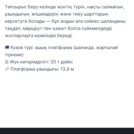
Тапсырыс беру кезінде жүктің түрін, нақты салмағын,
ұзындығын, өлшемдерін және тиеу шарттарын
көрсетуге болады — бұл алдын ала сәйкес шаланданы
таңдап, маршрут пен қажет болса сүйемелдеуді
жоспарлауға мүмкіндік береді.
🚚 Кузов түрі: ашық платформа (шаланда, жартылай
тіркеме)
⚖ Жүк көтерімділігі: 20 т дейін
📏 Платформа ұзындығы: 13,6 м