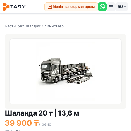
menu
receipt_long
Менің тапсырыстарым
expand_more
Басты бет
›
Жалдау
›
Длинномер
Шаланда 20 т | 13,6 м
39 900 ₸
/ рейс