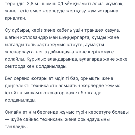
тереңдігі 2,8 м | шөміш 0,1 м³» қызметі әлсіз, жұмсақ
және тегіс емес жерлерде жер қазу жұмыстарына
арналған.
Су құбыры, кәріз және кабель үшін траншея қазуға,
шағын котловандар мен шұңқырларға, құмды және
ылғалды топырақта жұмыс істеуге, аумақты
жоспарлауға, негіз дайындауға және кері көмуге
қолайлы. Құрылыс алаңдарында, аулаларда және жеке
секторда кең қолданылады.
Бұл сервис жоғары өтімділігі бар, орнықты және
дөңгелекті техника өте алмайтын жерлерде жұмыс
істейтін ықшам экскаватор қажет болғанда
қолданылады.
Онлайн өтінім бергенде жұмыс түрін көрсетуге болады
— жүйе сәйкес техниканы және орындаушыны
таңдайды.