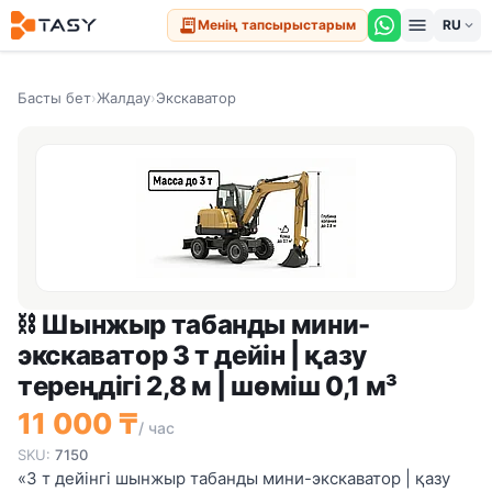
menu
receipt_long
Менің тапсырыстарым
expand_more
Басты бет
›
Жалдау
›
Экскаватор
⛓️ Шынжыр табанды мини-
экскаватор 3 т дейін | қазу
тереңдігі 2,8 м | шөміш 0,1 м³
11 000 ₸
/ час
SKU:
7150
«3 т дейінгі шынжыр табанды мини-экскаватор | қазу