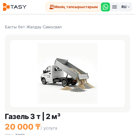
menu
receipt_long
Менің тапсырыстарым
expand_more
Басты бет
›
Жалдау
›
Самосвал
Газель 3 т | 2 м³
20 000 ₸
/ услуга