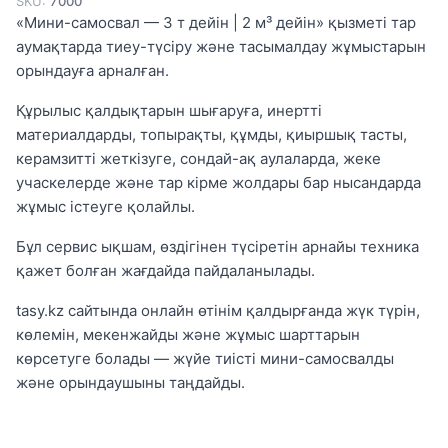
SKU:
7000
«Мини-самосвал — 3 т дейін | 2 м³ дейін» қызметі тар
аумақтарда тиеу-түсіру және тасымалдау жұмыстарын
орындауға арналған.
Құрылыс қалдықтарын шығаруға, инертті
материалдарды, топырақты, құмды, қиыршық тасты,
керамзитті жеткізуге, сондай-ақ аулаларда, жеке
учаскелерде және тар кірме жолдары бар нысандарда
жұмыс істеуге қолайлы.
Бұл сервис ықшам, өздігінен түсіретін арнайы техника
қажет болған жағдайда пайдаланылады.
tasy.kz сайтында онлайн өтінім қалдырғанда жүк түрін,
көлемін, мекенжайды және жұмыс шарттарын
көрсетуге болады — жүйе тиісті мини-самосвалды
және орындаушыны таңдайды.