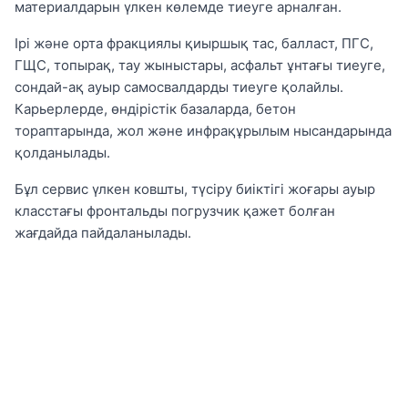
материалдарын үлкен көлемде тиеуге арналған.
Ірі және орта фракциялы қиыршық тас, балласт, ПГС,
ГЩС, топырақ, тау жыныстары, асфальт ұнтағы тиеуге,
сондай-ақ ауыр самосвалдарды тиеуге қолайлы.
Карьерлерде, өндірістік базаларда, бетон
тораптарында, жол және инфрақұрылым нысандарында
қолданылады.
Бұл сервис үлкен ковшты, түсіру биіктігі жоғары ауыр
класстағы фронтальды погрузчик қажет болған
жағдайда пайдаланылады.