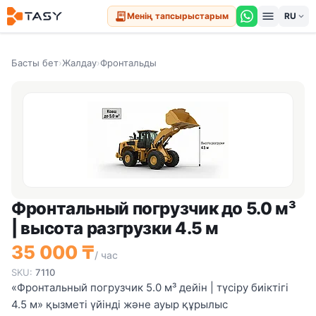
menu
receipt_long
Менің тапсырыстарым
expand_more
Басты бет
›
Жалдау
›
Фронтальды
Фронтальный погрузчик до 5.0 м³
| высота разгрузки 4.5 м
35 000 ₸
/ час
SKU:
7110
«Фронтальный погрузчик 5.0 м³ дейін | түсіру биіктігі
4.5 м» қызметі үйінді және ауыр құрылыс