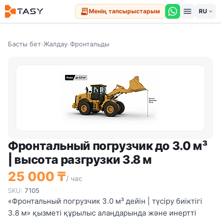
menu
receipt_long
Менің тапсырыстарым
expand_more
Басты бет
›
Жалдау
›
Фронтальды
Фронтальный погрузчик до 3.0 м³
| высота разгрузки 3.8 м
25 000 ₸
/ час
SKU:
7105
«Фронтальный погрузчик 3.0 м³ дейін | түсіру биіктігі
3.8 м» қызметі құрылыс алаңдарында және инертті