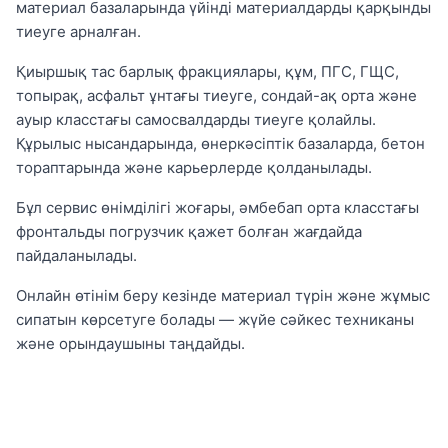
материал базаларында үйінді материалдарды қарқынды
тиеуге арналған.
Қиыршық тас барлық фракциялары, құм, ПГС, ГЩС,
топырақ, асфальт ұнтағы тиеуге, сондай-ақ орта және
ауыр класстағы самосвалдарды тиеуге қолайлы.
Құрылыс нысандарында, өнеркәсіптік базаларда, бетон
тораптарында және карьерлерде қолданылады.
Бұл сервис өнімділігі жоғары, әмбебап орта класстағы
фронтальды погрузчик қажет болған жағдайда
пайдаланылады.
Онлайн өтінім беру кезінде материал түрін және жұмыс
сипатын көрсетуге болады — жүйе сәйкес техниканы
және орындаушыны таңдайды.