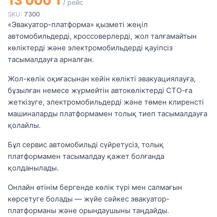
13 000 ₸
/ рейс
SKU:
7300
«Эвакуатор-платформа» қызметі жеңіл
автомобильдерді, кроссоверлерді, жол талғамайтын
көліктерді және электромобильдерді қауіпсіз
тасымалдауға арналған.
Жол-көлік оқиғасынан кейін көлікті эвакуациялауға,
бұзылған немесе жүрмейтін автокөліктерді СТО-ға
жеткізуге, электромобильдерді және төмен клиренсті
машиналарды платформамен толық тиеп тасымалдауға
қолайлы.
Бұл сервис автомобильді сүйретусіз, толық
платформамен тасымалдау қажет болғанда
қолданылады.
Онлайн өтінім бергенде көлік түрі мен салмағын
көрсетуге болады — жүйе сәйкес эвакуатор-
платформаны және орындаушыны таңдайды.