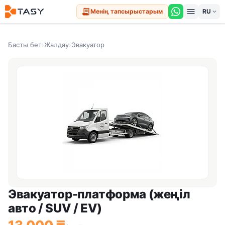
menu
receipt_long
Менің тапсырыстарым
expand_more
Басты бет
›
Жалдау
›
Эвакуатор
Эвакуатор-платформа (жеңіл
авто / SUV / EV)