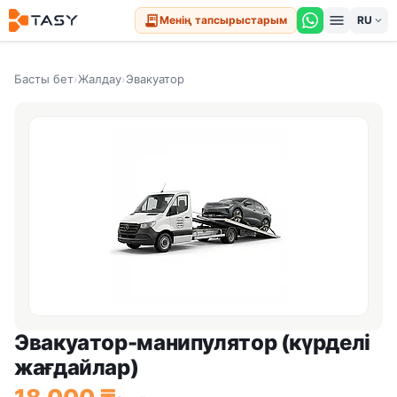
menu
receipt_long
Менің тапсырыстарым
expand_more
Басты бет
›
Жалдау
›
Эвакуатор
Эвакуатор-манипулятор (күрделі
жағдайлар)