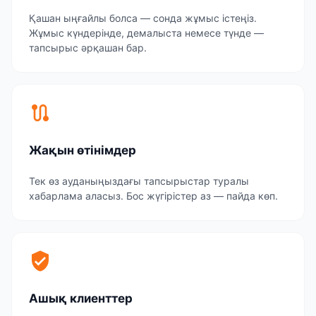
Қашан ыңғайлы болса — сонда жұмыс істеңіз.
Жұмыс күндерінде, демалыста немесе түнде —
тапсырыс әрқашан бар.
route
Жақын өтінімдер
Тек өз ауданыңыздағы тапсырыстар туралы
хабарлама аласыз. Бос жүгірістер аз — пайда көп.
verified_user
Ашық клиенттер