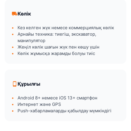
local_shipping
Көлік
Кез келген жүк немесе коммерциялық көлік
Арнайы техника: тиегіш, экскаватор,
манипулятор
Жеңіл көлік шағын жүк пен көшу үшін
Көлік жұмысқа жарамды болуы тиіс
phone_android
Құрылғы
Android 8+ немесе iOS 13+ смартфон
Интернет және GPS
Push-хабарламаларды қабылдау мүмкіндігі