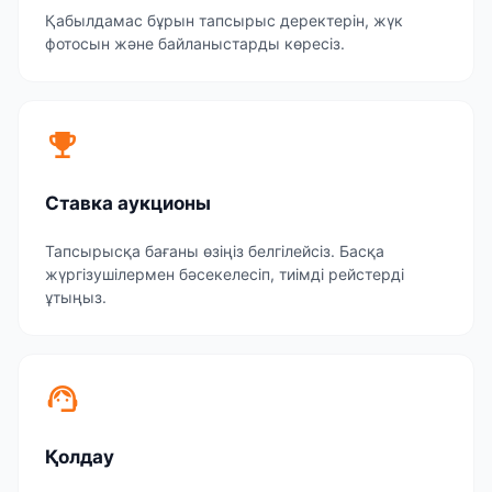
Қабылдамас бұрын тапсырыс деректерін, жүк
фотосын және байланыстарды көресіз.
emoji_events
Ставка аукционы
Тапсырысқа бағаны өзіңіз белгілейсіз. Басқа
жүргізушілермен бәсекелесіп, тиімді рейстерді
ұтыңыз.
support_agent
Қолдау