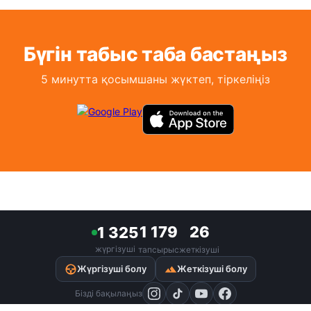
Бүгін табыс таба бастаңыз
5 минутта қосымшаны жүктеп, тіркеліңіз
1 179
26
1 325
жүргізуші
тапсырыс
жеткізуші
terrain
Жүргізуші болу
Жеткізуші болу
Бізді бақылаңыз