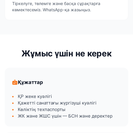
Тіркелуге, төлемге және басқа сұрақтарға
көмектесеміз. WhatsApp-қа жазыңыз.
Жұмыс үшін не керек
badge
Құжаттар
ҚР жеке куәлігі
Қажетті санаттағы жүргізуші куәлігі
Көліктің техпаспорты
ЖК және ЖШС үшін — БСН және деректер