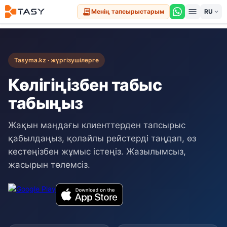
menu
receipt_long
Менің тапсырыстарым
expand_more
Tasyma.kz · жүргізушілерге
Көлігіңізбен табыс
табыңыз
Жақын маңдағы клиенттерден тапсырыс
қабылдаңыз, қолайлы рейстерді таңдап, өз
кестеңізбен жұмыс істеңіз. Жазылымсыз,
жасырын төлемсіз.