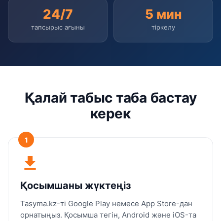
24/7
5 мин
тапсырыс ағыны
тіркелу
Қалай табыс таба бастау
керек
1
download
Қосымшаны жүктеңіз
Tasyma.kz-ті Google Play немесе App Store-дан
орнатыңыз. Қосымша тегін, Android және iOS-та