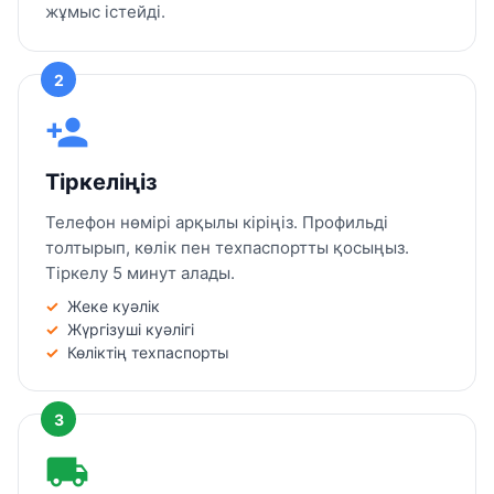
жұмыс істейді.
2
person_add
Тіркеліңіз
Телефон нөмірі арқылы кіріңіз. Профильді
толтырып, көлік пен техпаспортты қосыңыз.
Тіркелу 5 минут алады.
Жеке куәлік
Жүргізуші куәлігі
Көліктің техпаспорты
3
local_shipping