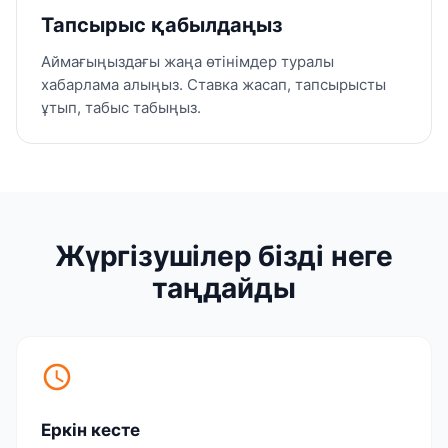
Тапсырыс қабылдаңыз
Аймағыңыздағы жаңа өтінімдер туралы
хабарлама алыңыз. Ставка жасап, тапсырысты
ұтып, табыс табыңыз.
Жүргізушілер бізді неге
таңдайды
schedule
Еркін кесте