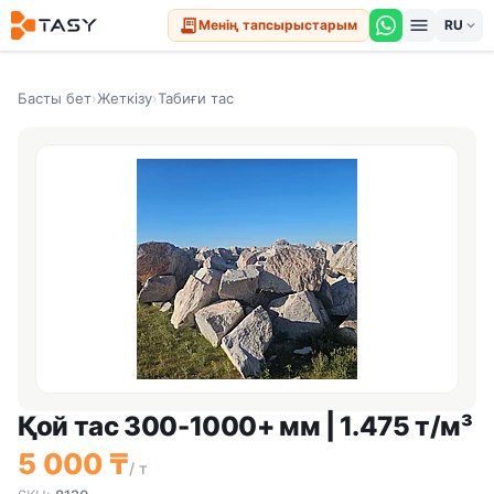
menu
receipt_long
Менің тапсырыстарым
expand_more
Басты бет
›
Жеткізу
›
Табиғи тас
Қой тас 300-1000+ мм | 1.475 т/м³
5 000 ₸
/ т