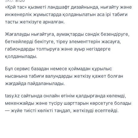
SKU:
8120
«Қой тас» қызметі ландшафт дизайнында, нығайту және
инженерлік жұмыстарда қолданылатын аса ірі табиғи
тасты жеткізуге арналған.
Жағалауды нығайтуға, аумақтарды сәндік безендіруге,
беткейлерді бекітуге, тіреу элементтерін жасауға,
габиондарды толтыруға және ауыр негіздерге
қолданылады.
Бұл сервис базадан немесе қоймадан құрылыс
нысанына табиғи валундарды жеткізу қажет болған
жағдайда пайдаланылады.
tasy.kz сайтында онлайн өтінім қалдырғанда көлемді,
мекенжайды және түсіру шарттарын көрсетуге болады
— жүйе тиісті көлікті таңдап, жеткізуді есептейді.