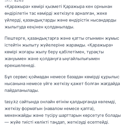
SKU:
8245
«Қаражыра» көмірі қызметі Қаражыра кен орнынан
өндірілетін тас көмірді жеткізуге арналған, жеке
үйлерді, қазандықтарды және өндірістік нысандарды
жылытуда кеңінен қолданылады.
Пештерге, қазандықтарға және қатты отынмен жұмыс
істейтін жылыту жүйелеріне жарамды. «Қаражыра»
көмірі жоғары жылу беру қабілетімен, тұрақты
жануымен және қолдануға ыңғайлылығымен
ерекшеленеді.
Бұл сервис қоймадан немесе базадан көмірді құрылыс
нысанына немесе үйге жеткізу қажет болған жағдайда
пайдаланылады.
tasy.kz сайтында онлайн өтінім қалдырғанда көлемді,
жеткізу форматын (навалом немесе қапта),
мекенжайды және түсіру шарттарын көрсетуге болады
— жүйе тиісті көлікті таңдап, жеткізуді есептейді.