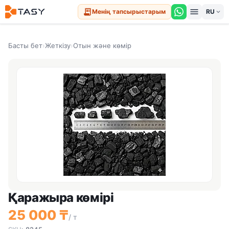
menu
receipt_long
Менің тапсырыстарым
expand_more
Басты бет
›
Жеткізу
›
Отын және көмір
Қаражыра көмірі
25 000 ₸
/ т