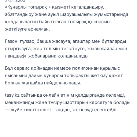
SKU:
8200
«Құнарлы топырақ » қызметі көгалдандыру,
абаттандыру және ауыл шаруашылығы жұмыстарында
қолданылатын байытылған топырақ қоспасын
жеткізуге арналған.
Газон, гүлзар, бақша жасауға, ағаштар мен бұталарды
отырғызуға, жер телімін тегістеуге, жылыжайлар мен
ландшафт жобаларына қолданылады.
Бұл сервис қоймадан немесе полигоннан құрылыс
нысанына дайын құнарлы топырақты жеткізу қажет
болған жағдайда пайдаланылады.
tasy.kz сайтында онлайн өтінім қалдырғанда көлемді,
мекенжайды және түсіру шарттарын көрсетуге болады
— жүйе тиісті көлікті таңдап, жеткізуді есептейді.