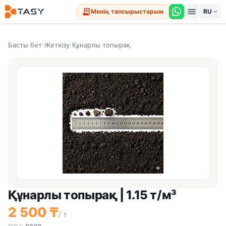
menu
receipt_long
Менің тапсырыстарым
expand_more
Басты бет
›
Жеткізу
›
Құнарлы топырақ
Құнарлы топырақ | 1.15 т/м³
2 500 ₸
/ т