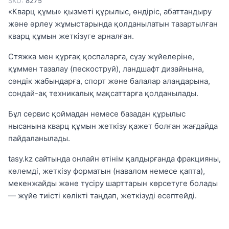
SKU:
8275
«Кварц құмы» қызметі құрылыс, өндіріс, абаттандыру
және әрлеу жұмыстарында қолданылатын тазартылған
кварц құмын жеткізуге арналған.
Стяжка мен құрғақ қоспаларға, сүзу жүйелеріне,
құммен тазалау (пескоструй), ландшафт дизайнына,
сәндік жабындарға, спорт және балалар алаңдарына,
сондай-ақ техникалық мақсаттарға қолданылады.
Бұл сервис қоймадан немесе базадан құрылыс
нысанына кварц құмын жеткізу қажет болған жағдайда
пайдаланылады.
tasy.kz сайтында онлайн өтінім қалдырғанда фракцияны,
көлемді, жеткізу форматын (навалом немесе қапта),
мекенжайды және түсіру шарттарын көрсетуге болады
— жүйе тиісті көлікті таңдап, жеткізуді есептейді.