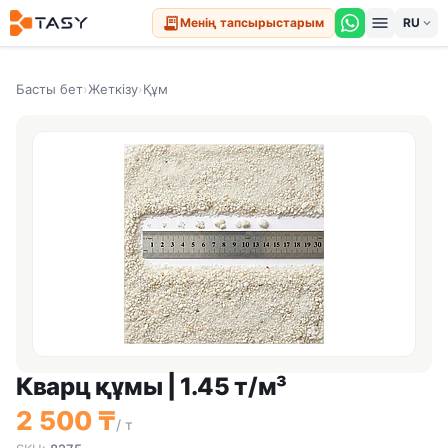
menu
receipt_long
Менің тапсырыстарым
expand_more
Басты бет
›
Жеткізу
›
Құм
Кварц құмы | 1.45 т/м³
2 500 ₸
/ т