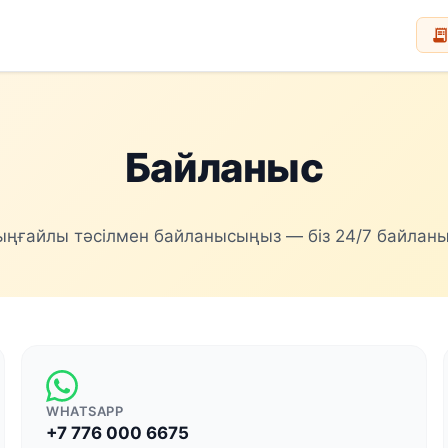
receipt_lon
Байланыс
 ыңғайлы тәсілмен байланысыңыз — біз 24/7 байлан
WHATSAPP
+7 776 000 6675