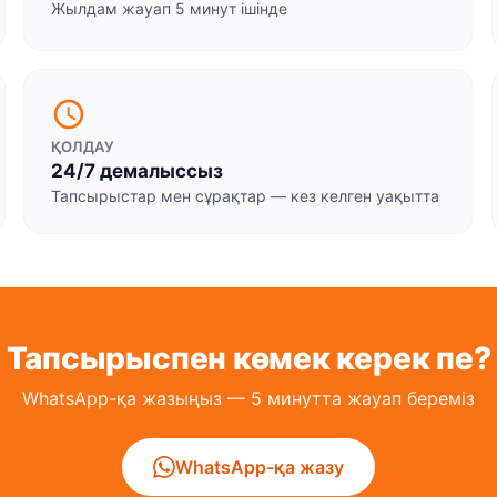
Жылдам жауап 5 минут ішінде
schedule
ҚОЛДАУ
24/7 демалыссыз
Тапсырыстар мен сұрақтар — кез келген уақытта
Тапсырыспен көмек керек пе?
WhatsApp-қа жазыңыз — 5 минутта жауап береміз
WhatsApp-қа жазу