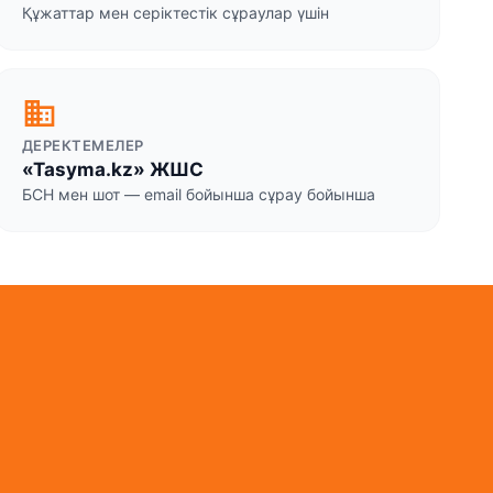
Құжаттар мен серіктестік сұраулар үшін
business
ДЕРЕКТЕМЕЛЕР
«Tasyma.kz» ЖШС
БСН мен шот — email бойынша сұрау бойынша