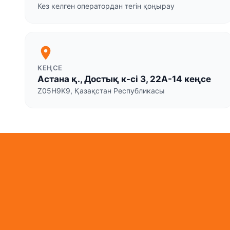
Кез келген оператордан тегін қоңырау
location_on
КЕҢСЕ
Астана қ., Достық к-сі 3, 22А-14 кеңсе
Z05H9K9, Қазақстан Республикасы