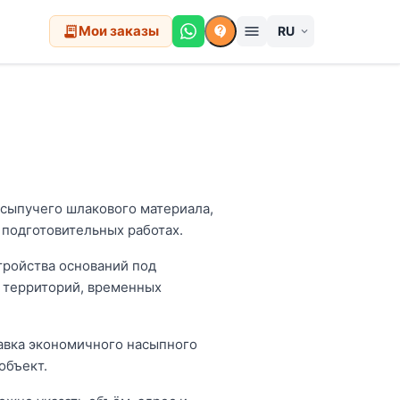
Мои заказы
menu
receipt_long
contact_support
expand_more
 сыпучего шлакового материала,
подготовительных работах.
тройства оснований под
я территорий, временных
тавка экономичного насыпного
объект.