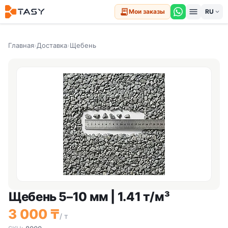
menu
receipt_long
Мои заказы
expand_more
Главная
›
Доставка
›
Щебень
Щебень 5–10 мм | 1.41 т/м³
3 000 ₸
/ т