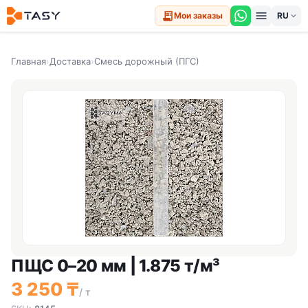
menu
receipt_long
Мои заказы
expand_more
Главная
›
Доставка
›
Смесь дорожный (ПГС)
ПЩС 0–20 мм | 1.875 т/м³
3 250 ₸
/ т