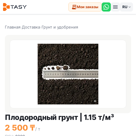
menu
receipt_long
Мои заказы
expand_more
Главная
›
Доставка
›
Грунт и удобрения
Плодородный грунт | 1.15 т/м³
2 500 ₸
/ т