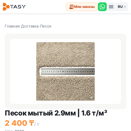
menu
receipt_long
Мои заказы
expand_more
Главная
›
Доставка
›
Песок
Песок мытый 2.9мм | 1.6 т/м³
2 400 ₸
/ т