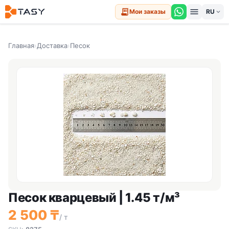
menu
receipt_long
Мои заказы
expand_more
Главная
›
Доставка
›
Песок
Песок кварцевый | 1.45 т/м³
2 500 ₸
/ т